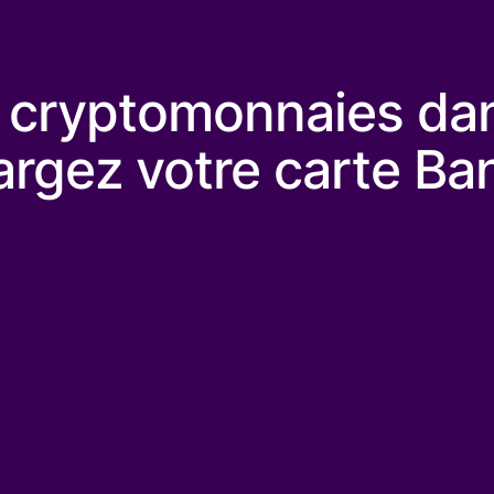
s cryptomonnaies da
argez votre carte Ba