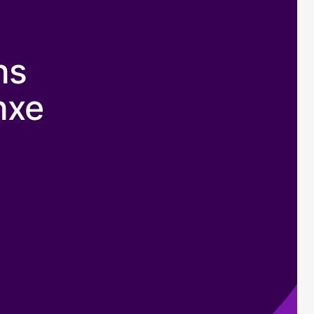
ns
nxe